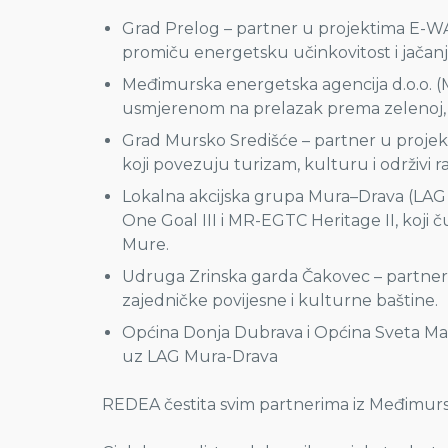
Grad Prelog – partner u projektima E-
promiču energetsku učinkovitost i jačanje
Međimurska energetska agencija d.o.o.
usmjerenom na prelazak prema zelenoj, ni
Grad Mursko Središće – partner u projekt
koji povezuju turizam, kulturu i održivi ra
Lokalna akcijska grupa Mura–Drava (LAG
One Goal III i MR-EGTC Heritage II, koji 
Mure.
Udruga Zrinska garda Čakovec – partne
zajedničke povijesne i kulturne baštine.
Općina Donja Dubrava i Općina Sveta Mari
uz LAG Mura-Drava
REDEA čestita svim partnerima iz Međimur