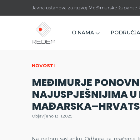
Javna ustanova za razvoj Međimurske županij
O NAMA
PODRUČJA
NOVOSTI
MEĐIMURJE PONOVN
NAJUSPJEŠNIJIMA U 
MAĐARSKA–HRVATS
Objavljeno 13.11.2025
Na petom sastanku Odbora za praćenje I