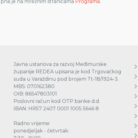
upna je na mrežnim stranicama
Programa
.
Javna ustanova za razvoj Međimurske
županije REDEA upisana je kod Trgovačkog
suda u Varaždinu pod brojem Tt-18/1924-3.
MBS: 070162380
OIB: 86547803101
Poslovni račun kod OTP banke d.d.
IBAN: HR57 2407 0001 1005 5646 8
Radno vrijeme:
ponedjeljak - četvrtak: