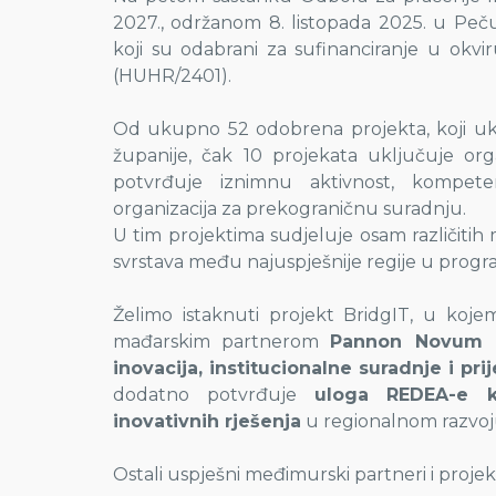
2027., održanom 8. listopada 2025. u Peč
koji su odabrani za sufinanciranje u okvi
(HUHR/2401).
Od ukupno 52 odobrena projekta, koji ukl
županije, čak 10 projekata uključuje or
potvrđuje iznimnu aktivnost, kompete
organizacija za prekograničnu suradnju.
U tim projektima sudjeluje osam različiti
svrstava među najuspješnije regije u prog
Želimo istaknuti projekt BridgIT, u koj
mađarskim partnerom
Pannon Novum N
inovacija, institucionalne suradnje i pr
dodatno potvrđuje
uloga REDEA-e k
inovativnih rješenja
u regionalnom razvoj
Ostali uspješni međimurski partneri i projekt