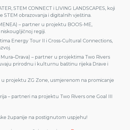
WATER, STEM CONNECT i LIVING LANDSCAPES, koji
 STEM obrazovanja i digitalnih vještina.
 (MENEA) – partner u projektu BOOS-ME,
skougljičnoj regiji.
ima Energy Tour II i Cross-Cultural Connections,
zvoj.
 Mura–Drava) – partner u projektima Two Rivers
čuvaju prirodnu i kulturnu baštinu rijeka Drave i
r u projektu ZG Zone, usmjerenom na promicanje
ja – partneri na projektu Two Rivers one Goal III
ske županije na postignutom uspjehu!