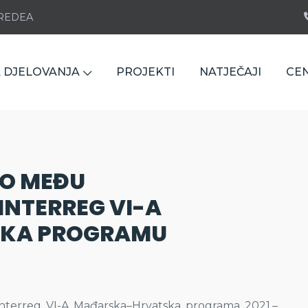
e REDEA
 DJELOVANJA
PROJEKTI
NATJEČAJI
CE
O MEĐU
INTERREG VI-A
KA PROGRAMU
nterreg VI-A Mađarska–Hrvatska programa 2021.–