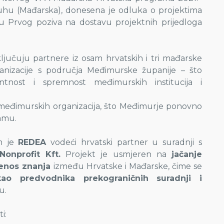
uhu (Mađarska), donesena je odluka o projektima
ru Prvog poziva na dostavu projektnih prijedloga
jučuju partnere iz osam hrvatskih i tri mađarske
ganizacije s područja Međimurske županije – što
ntnost i spremnost međimurskih institucija i
h međimurskih organizacija, što Međimurje ponovno
ramu.
em je
REDEA
vodeći hrvatski partner u suradnji s
onprofit Kft.
Projekt je usmjeren na
jačanje
ijenos znanja
između Hrvatske i Mađarske, čime se
ao predvodnika prekograničnih suradnji i
u.
i: