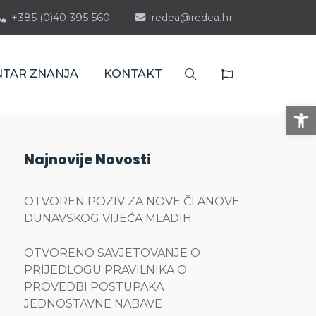
+385 (0)40 395 560
redea@redea.hr
NTAR ZNANJA
KONTAKT
Op
Najnovije Novosti
OTVOREN POZIV ZA NOVE ČLANOVE
DUNAVSKOG VIJEĆA MLADIH
OTVORENO SAVJETOVANJE O
PRIJEDLOGU PRAVILNIKA O
PROVEDBI POSTUPAKA
JEDNOSTAVNE NABAVE