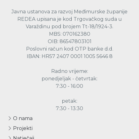
Javna ustanova za razvoj Međimurske županije
REDEA upisana je kod Trgovačkog suda u
Varaždinu pod brojem Tt-18/1924-3.
MBS: 070162380
OIB: 86547803101
Poslovni račun kod OTP banke d.d.
IBAN: HR57 2407 0001 1005 5646 8
Radno vrijeme:
ponedjeljak - četvrtak:
7:30 - 16:00
petak:
7:30 - 13:30
O nama
Projekti
Natječaji