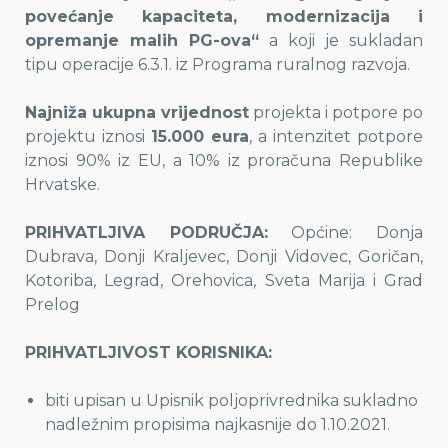
povećanje kapaciteta, modernizacija i
opremanje malih PG-ova“
a koji je sukladan
tipu operacije 6.3.1. iz Programa ruralnog razvoja.
Najniža ukupna vrijednost
projekta i potpore po
projektu iznosi
15.000 eura
, a intenzitet potpore
iznosi 90% iz EU, a 10% iz proračuna Republike
Hrvatske.
PRIHVATLJIVA PODRUČJA:
Općine: Donja
Dubrava, Donji Kraljevec, Donji Vidovec, Goričan,
Kotoriba, Legrad, Orehovica, Sveta Marija i Grad
Prelog
PRIHVATLJIVOST KORISNIKA:
biti upisan u Upisnik poljoprivrednika sukladno
nadležnim propisima najkasnije do 1.10.2021.