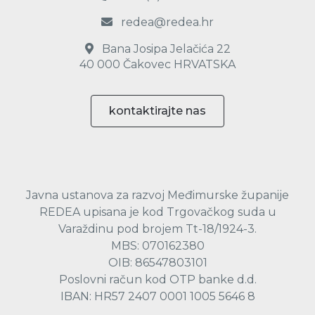
redea@redea.hr
Bana Josipa Jelačića 22
40 000 Čakovec HRVATSKA
kontaktirajte nas
Javna ustanova za razvoj Međimurske županije
REDEA upisana je kod Trgovačkog suda u
Varaždinu pod brojem Tt-18/1924-3.
MBS: 070162380
OIB: 86547803101
Poslovni račun kod OTP banke d.d.
IBAN: HR57 2407 0001 1005 5646 8