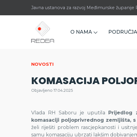
Javna ustanova za razvoj Međimurske županij
O NAMA
PODRUČJA
NOVOSTI
KOMASACIJA POLJOP
Objavljeno 17.04.2025
Vlada RH Saboru je uputila
Prijedlog
komasaciji poljoprivrednog zemljišta,
želi riješiti problem rascjepkanosti i usi
samu komasaciju ubrzati lakšim dobivanjem 