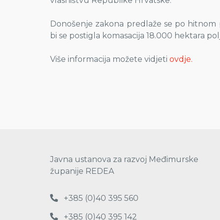
vlasništvu Republike Hrvatske.
Donošenje zakona predlaže se po hitnom p
bi se postigla komasacija 18.000 hektara po
Više informacija možete vidjeti
ovdje.
Javna ustanova za razvoj Međimurske
županije REDEA
+385 (0)40 395 560
+385 (0)40 395 142