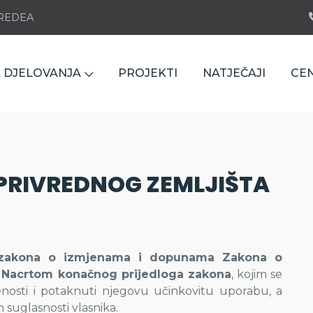
e REDEA
 DJELOVANJA
PROJEKTI
NATJEČAJI
CE
RIVREDNOG ZEMLJIŠTA
 zakona o izmjenama i dopunama Zakona o
 s Nacrtom konačnog prijedloga zakona
, kojim se
tnjenosti i potaknuti njegovu učinkovitu uporabu, a
suglasnosti vlasnika.