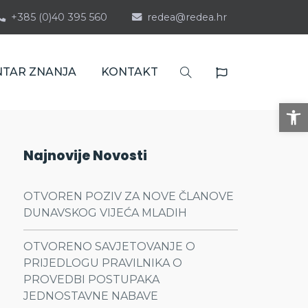
+385 (0)40 395 560
redea@redea.hr
NTAR ZNANJA
KONTAKT
Op
Najnovije Novosti
OTVOREN POZIV ZA NOVE ČLANOVE
DUNAVSKOG VIJEĆA MLADIH
OTVORENO SAVJETOVANJE O
PRIJEDLOGU PRAVILNIKA O
PROVEDBI POSTUPAKA
JEDNOSTAVNE NABAVE