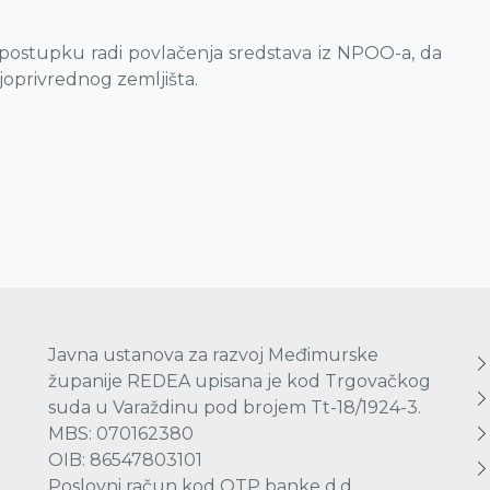
ostupku radi povlačenja sredstava iz NPOO-a, da
ljoprivrednog zemljišta.
Javna ustanova za razvoj Međimurske
županije REDEA upisana je kod Trgovačkog
suda u Varaždinu pod brojem Tt-18/1924-3.
MBS: 070162380
OIB: 86547803101
Poslovni račun kod OTP banke d.d.