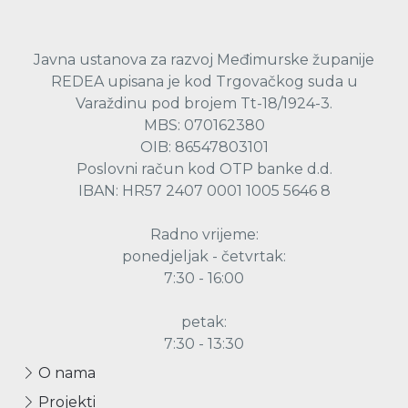
Javna ustanova za razvoj Međimurske županije
REDEA upisana je kod Trgovačkog suda u
Varaždinu pod brojem Tt-18/1924-3.
MBS: 070162380
OIB: 86547803101
Poslovni račun kod OTP banke d.d.
IBAN: HR57 2407 0001 1005 5646 8
Radno vrijeme:
ponedjeljak - četvrtak:
7:30 - 16:00
petak:
7:30 - 13:30
O nama
Projekti