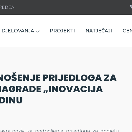
e REDEA
 DJELOVANJA
PROJEKTI
NATJEČAJI
CE
NOŠENJE PRIJEDLOGA ZA
NAGRADE „INOVACIJA
ODINU
 Javni poziv za podnošenje prijedloga za dodjelu