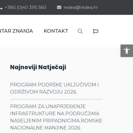
+385 (0)40 395 560
redea@redea.hr
NTAR ZNANJA
KONTAKT
Op
Najnoviji Natječaji
PROGRAM PODRŠKE UKLJUČIVOM I
ODRŽIVOM RAZVOJU 2026.
PROGRAM ZA UNAPRJEĐENJE
INFRASTRUKTURE NA PODRUČJIMA
NASELJENIM PRIPADNICIMA ROMSKE
NACIONALNE MANJINE 2026.