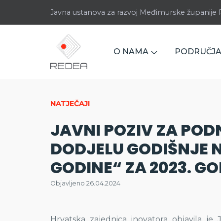
Javna ustanova za razvoj Međimurske županij
O NAMA
PODRUČJA
NATJEČAJI
JAVNI POZIV ZA POD
DODJELU GODIŠNJE 
GODINE“ ZA 2023. G
Objavljeno 26.04.2024
Hrvatska zajednica inovatora objavila je