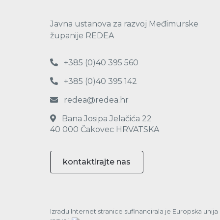
Javna ustanova za razvoj Međimurske
županije REDEA
+385 (0)40 395 560
+385 (0)40 395 142
redea@redea.hr
Bana Josipa Jelačića 22
40 000 Čakovec HRVATSKA
kontaktirajte nas
Izradu Internet stranice sufinancirala je Europska unij