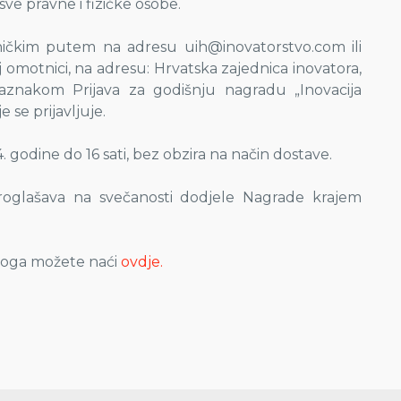
ve pravne i fizičke osobe.
oničkim putem na adresu uih@inovatorstvo.com ili
omotnici, na adresu: Hrvatska zajednica inovatora,
znakom Prijava za godišnju nagradu „Inovacija
 se prijavljuje.
. godine do 16 sati, bez obzira na način dostave.
proglašava na svečanosti dodjele Nagrade krajem
edloga možete naći
ovdje.