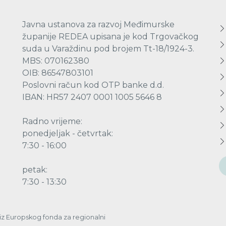
Javna ustanova za razvoj Međimurske
županije REDEA upisana je kod Trgovačkog
suda u Varaždinu pod brojem Tt-18/1924-3.
MBS: 070162380
OIB: 86547803101
Poslovni račun kod OTP banke d.d.
IBAN: HR57 2407 0001 1005 5646 8
Radno vrijeme:
ponedjeljak - četvrtak:
7:30 - 16:00
petak:
7:30 - 13:30
a iz Europskog fonda za regionalni