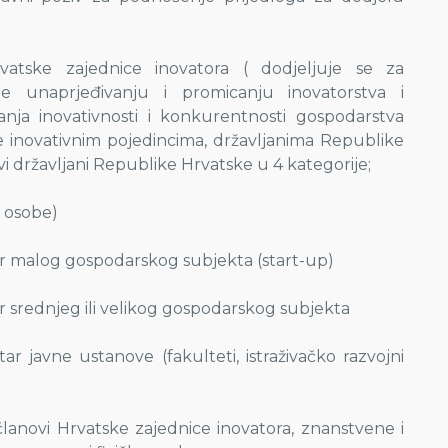
.
vatske zajednice inovatora ( dodjeljuje se za
nje unaprjeđivanju i promicanju inovatorstva i
anja inovativnosti i konkurentnosti gospodarstva
 inovativnim pojedincima, državljanima Republike
ovi državljani Republike Hrvatske u 4 kategorije;
ke osobe)
utar malog gospodarskog subjekta (start-up)
tar srednjeg ili velikog gospodarskog subjekta
tar javne ustanove (fakulteti, istraživačko razvojni
anovi Hrvatske zajednice inovatora, znanstvene i