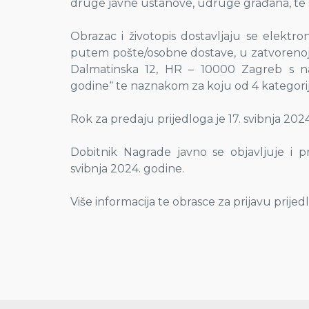
druge javne ustanove, udruge građana, te s
Obrazac i životopis dostavljaju se elektr
putem pošte/osobne dostave, u zatvorenoj 
Dalmatinska 12, HR – 10000 Zagreb s na
godine“ te naznakom za koju od 4 kategorije
Rok za predaju prijedloga je 17. svibnja 2024
Dobitnik Nagrade javno se objavljuje i 
svibnja 2024. godine.
Više informacija te obrasce za prijavu prij