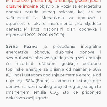
Ministarstvo prostornog uređenja, graditeljstva i
državne imovine
objavilo je Poziv za energetsku
obnovu zgrada javnog sektora, koji će se
sufinancirati iz Mehanizma za oporavak i
otpornost u okviru instrumenta „EU sljedeće
generacije“ kroz Nacionalni plan oporavka i
otpornosti 2021.-2026. (NPOO).
Svrha Poziva
je provođenje integralne
energetske obnove, dubinske obnove i
sveobuhvatne obnove zgrada javnog sektora koja
će rezultirati uštedom godišnje potrebne
toplinske energije za grijanje od najmanje 50%
(QH,nd) i uštedom godišnje primarne energije od
najmanje 30% (Eprim) u odnosu na stanje prije
obnove na razini svakog projektnog prijedloga te
smanjenjem emisija CO
, što će pridonijeti
2
dekarbonizaciji zgrada.