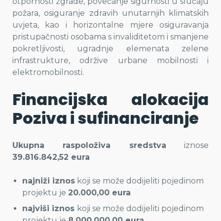
otpornosti zgrade, povećanje sigurnosti u slučaju
požara, osiguranje zdravih unutarnjih klimatskih
uvjeta, kao i horizontalne mjere osiguravanja
pristupačnosti osobama s invaliditetom i smanjene
pokretljivosti, ugradnje elemenata zelene
infrastrukture, održive urbane mobilnosti i
elektromobilnosti.
Financijska alokacija
Poziva i sufinanciranje
Ukupna raspoloživa sredstva
iznose
39.816.842,52 eura
najniži iznos
koji se može dodijeliti pojedinom
projektu je
20.000,00 eura
najviši iznos
koji se može dodijeliti pojedinom
projektu je
8.000.000,00 eura
.