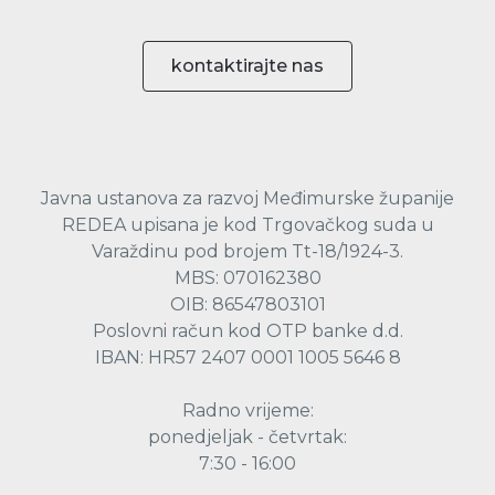
kontaktirajte nas
Javna ustanova za razvoj Međimurske županije
REDEA upisana je kod Trgovačkog suda u
Varaždinu pod brojem Tt-18/1924-3.
MBS: 070162380
OIB: 86547803101
Poslovni račun kod OTP banke d.d.
IBAN: HR57 2407 0001 1005 5646 8
Radno vrijeme:
ponedjeljak - četvrtak:
7:30 - 16:00