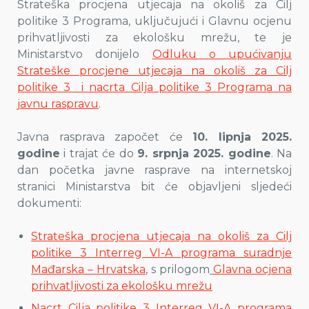
Strateška procjena utjecaja na okoliš za Cilj
politike 3 Programa, uključujući i Glavnu ocjenu
prihvatljivosti za ekološku mrežu, te je
Ministarstvo donijelo
Odluku o upućivanju
Strateške procjene utjecaja na okoliš za Cilj
politike 3 i nacrta Cilja politike 3 Programa na
javnu raspravu
.
Javna rasprava započet će
10. lipnja 2025.
godine
i trajat će do
9. srpnja 2025. godine
. Na
dan početka javne rasprave na internetskoj
stranici Ministarstva bit će objavljeni sljedeći
dokumenti:
Strateška procjena utjecaja na okoliš za Cilj
politike 3 Interreg VI-A programa suradnje
Mađarska – Hrvatska
, s prilogom
Glavna ocjena
prihvatljivosti za ekološku mrežu
Nacrt Cilja politike 3 Interreg VI-A programa