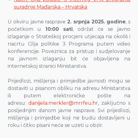
suradnje Mađarska – Hrvatska
U okviru javne rasprave
2. srpnja 2025. godine
, s
početkom u
10:00 sati
, održat će se javno
izlaganje o Strateškoj procjeni utjecaja na okoliš i
nacrtu Cilja politike 3 Programa putem video
konferencije. Poveznica za pristup i sudjelovanje
na javnom izlaganju bit će objavljena na
internetskoj stranici Ministarstva.
Prijedlozi, mišljenja i primjedbe javnosti mogu se
dostaviti u pisanom obliku na adresu Ministarstva
ili putem elektroničke pošte na
adresu:
danijela.merkler@mrrfeu.hr
, zaključno s
posljednjim danom javne rasprave. Svi prijedlozi,
mišljenja i primjedbe koji ne budu dostavljeni u
roku i čitko pisani neće se uzeti u obzir.