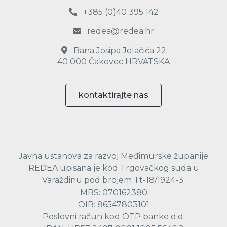
+385 (0)40 395 142
redea@redea.hr
Bana Josipa Jelačića 22
40 000 Čakovec HRVATSKA
kontaktirajte nas
Javna ustanova za razvoj Međimurske županije
REDEA upisana je kod Trgovačkog suda u
Varaždinu pod brojem Tt-18/1924-3.
MBS: 070162380
OIB: 86547803101
Poslovni račun kod OTP banke d.d.