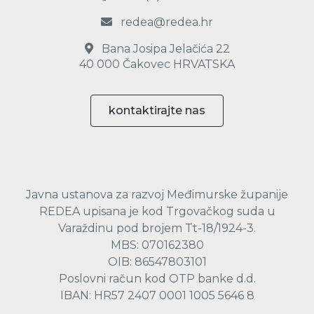
redea@redea.hr
Bana Josipa Jelačića 22
40 000 Čakovec HRVATSKA
kontaktirajte nas
Javna ustanova za razvoj Međimurske županije
REDEA upisana je kod Trgovačkog suda u
Varaždinu pod brojem Tt-18/1924-3.
MBS: 070162380
OIB: 86547803101
Poslovni račun kod OTP banke d.d.
IBAN: HR57 2407 0001 1005 5646 8