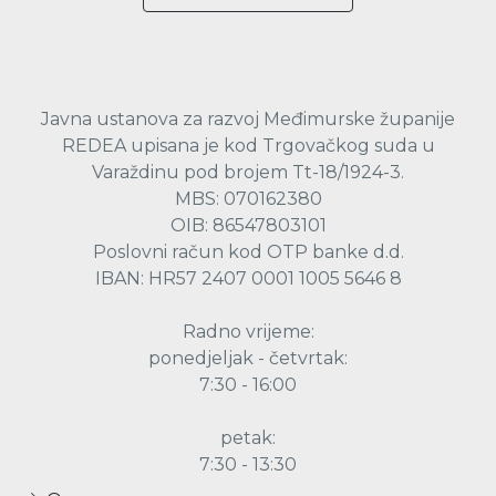
Javna ustanova za razvoj Međimurske županije
REDEA upisana je kod Trgovačkog suda u
Varaždinu pod brojem Tt-18/1924-3.
MBS: 070162380
OIB: 86547803101
Poslovni račun kod OTP banke d.d.
IBAN: HR57 2407 0001 1005 5646 8
Radno vrijeme:
ponedjeljak - četvrtak:
7:30 - 16:00
petak:
7:30 - 13:30