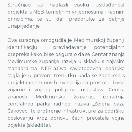
Stručnjaci su naglasili visoku usklađenost
projekta s NEB temeljnim vrijednostima i radnim
principima, te su dali preporuke za daljnje
unaprjeđenje.
Ova suradnja omogućila je Međimurskoj županiji
identifikaciju i prevladavanje potencijalnih
prepreka kako bi se osiguralo da se Centar znanja
Međimurske županije razvija u skladu s najvišim
standardima NEB-a.Ova savjetodavna podrška
stigla je u pravom trenutku kada se započelo s
projektiranjem novih investicija na prostoru bivše
vojarne i vojnog poligona: uspostava Centra
znanosti Međimurske županije, izgradnja
centralnog parka radnog naziva „Zelena oaza
Čakovec“ te proširenje infrastrukture za podršku
poslovanju kroz obnovu četiri preostala vojna
objekta (skladišta).