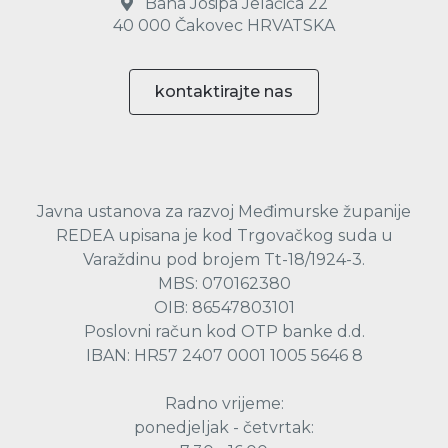
Bana Josipa Jelačića 22
40 000 Čakovec HRVATSKA
kontaktirajte nas
Javna ustanova za razvoj Međimurske županije
REDEA upisana je kod Trgovačkog suda u
Varaždinu pod brojem Tt-18/1924-3.
MBS: 070162380
OIB: 86547803101
Poslovni račun kod OTP banke d.d.
IBAN: HR57 2407 0001 1005 5646 8
Radno vrijeme:
ponedjeljak - četvrtak: