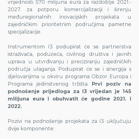
vrijednosti 570 milijuna eura za razdoblje 2021.-
2027. za potporu komercijalizaciji i širenju
međuregionalnih inovacijskih projekata u
zajedničkim prioritetnim područjima pametne
specijalizacije.
Instrumentom I3 podupirat će se partnerstva
istraživača, poduzeća, civilnog društva i javnih
uprava u utvrđivanju i preciziranju zajedničkih
područja ulaganja. Podupirat će se i sinergija s
djelovanjima u okviru programa Obzor Europa i
Programa jedinstvenog tržišta.
Prvi poziv na
podnošenje prijedloga za I3 vrijedan je 145
milijuna eura i obuhvatit će godine 2021. i
2022.
Pozivi na podnošenje projekata za I3 uključuju
dvije komponente: