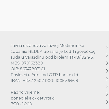
Javna ustanova za razvoj Međimurske
županije REDEA upisana je kod Trgovačkog
suda u Varaždinu pod brojem Tt-18/1924-3.
MBS: 070162380
OIB: 86547803101
Poslovni račun kod OTP banke d.d.
IBAN: HR57 2407 0001 1005 5646 8
Radno vrijeme:
ponedjeljak - četvrtak:
7:30 - 16:00