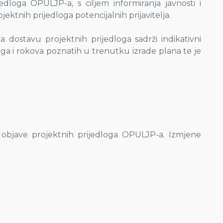
dloga OPULJP-a, s ciljem informiranja javnosti i
nih prijedloga potencijalnih prijavitelja.
 dostavu projektnih prijedloga sadrži indikativni
oga i rokova poznatih u trenutku izrade plana te je
 objave projektnih prijedloga OPULJP-a. Izmjene