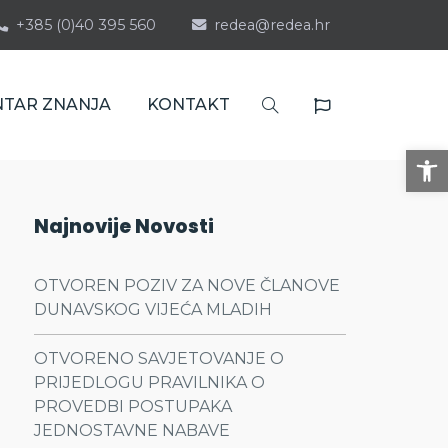
+385 (0)40 395 560
redea@redea.hr
NTAR ZNANJA
KONTAKT
Op
Najnovije Novosti
OTVOREN POZIV ZA NOVE ČLANOVE
DUNAVSKOG VIJEĆA MLADIH
OTVORENO SAVJETOVANJE O
PRIJEDLOGU PRAVILNIKA O
PROVEDBI POSTUPAKA
JEDNOSTAVNE NABAVE