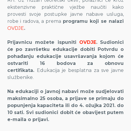
RH. Uz nužan teoretski okvir, polaznici će kroz
ekstenzivne praktične vježbe naučiti kako
provesti svoje postupke javne nabave usluga,
robe i radova, a prema
programu koji se nalazi
OVDJE
.
Prijavnicu možete ispuniti
OVDJE
.
Sudionici
će po završetku edukacije dobiti Potvrdu o
pohađanju edukacije usavršavanja kojom će
ostvariti 16 bodova za obnovu
certifikata.
Edukacija je besplatna za sve javne
službenike.
Na edukaciji o javnoj nabavi može sudjelovati
maksimalno 25 osoba, a prijave se primaju do
popunjenja kapaciteta ili do 4. ožujka 2021. do
10 sati.
Svi sudionici dobit će obavijest putem
e-maila o prijavi.