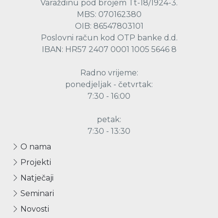
Varaždinu pod brojem Tt-18/1924-3.
MBS: 070162380
OIB: 86547803101
Poslovni račun kod OTP banke d.d.
IBAN: HR57 2407 0001 1005 5646 8
Radno vrijeme:
ponedjeljak - četvrtak:
7:30 - 16:00
petak:
7:30 - 13:30
O nama
Projekti
Natječaji
Seminari
Novosti