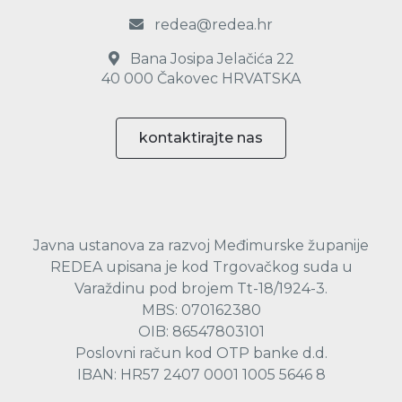
redea@redea.hr
Bana Josipa Jelačića 22
40 000 Čakovec HRVATSKA
kontaktirajte nas
Javna ustanova za razvoj Međimurske županije
REDEA upisana je kod Trgovačkog suda u
Varaždinu pod brojem Tt-18/1924-3.
MBS: 070162380
OIB: 86547803101
Poslovni račun kod OTP banke d.d.
IBAN: HR57 2407 0001 1005 5646 8