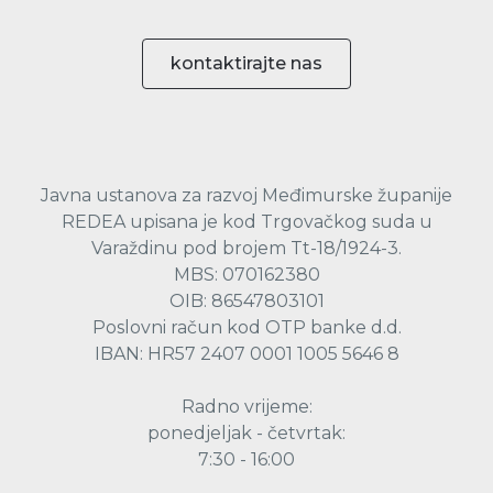
kontaktirajte nas
Javna ustanova za razvoj Međimurske županije
REDEA upisana je kod Trgovačkog suda u
Varaždinu pod brojem Tt-18/1924-3.
MBS: 070162380
OIB: 86547803101
Poslovni račun kod OTP banke d.d.
IBAN: HR57 2407 0001 1005 5646 8
Radno vrijeme:
ponedjeljak - četvrtak:
7:30 - 16:00