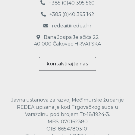
+385 (0)40 395 560
+385 (0)40 395 142
redea@redea.hr
Bana Josipa Jelačića 22
40 000 Čakovec HRVATSKA
kontaktirajte nas
Javna ustanova za razvoj Međimurske županije
REDEA upisana je kod Trgovačkog suda u
Varaždinu pod brojem Tt-18/1924-3.
MBS: 070162380
OIB: 86547803101