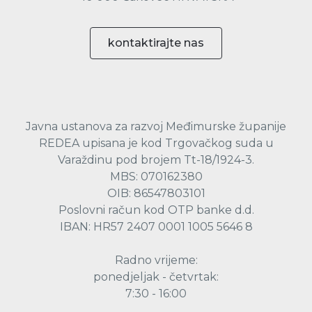
kontaktirajte nas
Javna ustanova za razvoj Međimurske županije
REDEA upisana je kod Trgovačkog suda u
Varaždinu pod brojem Tt-18/1924-3.
MBS: 070162380
OIB: 86547803101
Poslovni račun kod OTP banke d.d.
IBAN: HR57 2407 0001 1005 5646 8
Radno vrijeme:
ponedjeljak - četvrtak:
7:30 - 16:00