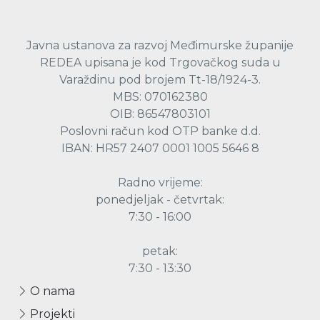
Javna ustanova za razvoj Međimurske županije
REDEA upisana je kod Trgovačkog suda u
Varaždinu pod brojem Tt-18/1924-3.
MBS: 070162380
OIB: 86547803101
Poslovni račun kod OTP banke d.d.
IBAN: HR57 2407 0001 1005 5646 8
Radno vrijeme:
ponedjeljak - četvrtak:
7:30 - 16:00
petak:
7:30 - 13:30
O nama
Projekti