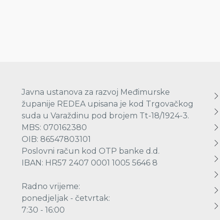
Javna ustanova za razvoj Međimurske
županije REDEA upisana je kod Trgovačkog
suda u Varaždinu pod brojem Tt-18/1924-3.
MBS: 070162380
OIB: 86547803101
Poslovni račun kod OTP banke d.d.
IBAN: HR57 2407 0001 1005 5646 8
Radno vrijeme:
ponedjeljak - četvrtak:
7:30 - 16:00