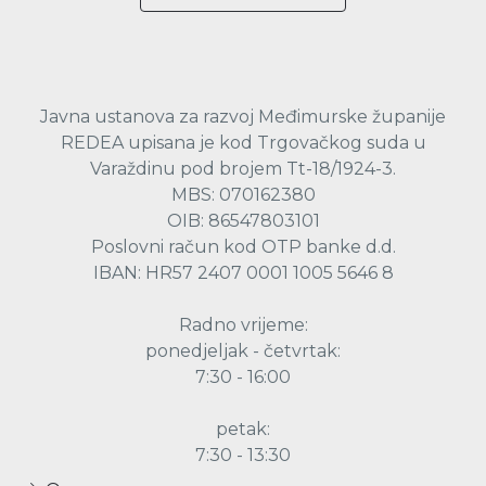
Javna ustanova za razvoj Međimurske županije
REDEA upisana je kod Trgovačkog suda u
Varaždinu pod brojem Tt-18/1924-3.
MBS: 070162380
OIB: 86547803101
Poslovni račun kod OTP banke d.d.
IBAN: HR57 2407 0001 1005 5646 8
Radno vrijeme:
ponedjeljak - četvrtak:
7:30 - 16:00
petak:
7:30 - 13:30