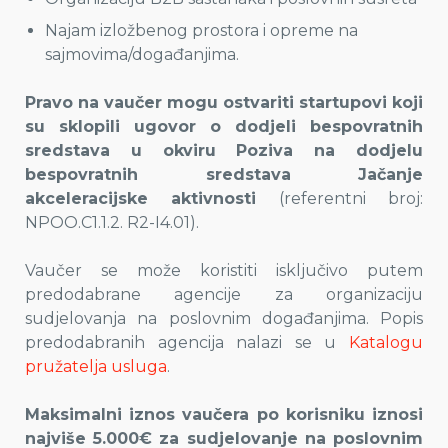
Najam izložbenog prostora i opreme na
sajmovima/događanjima.
Pravo na vaučer mogu ostvariti startupovi koji
su sklopili ugovor o dodjeli bespovratnih
sredstava u okviru Poziva na dodjelu
bespovratnih sredstava Jačanje
akceleracijske aktivnosti
(referentni broj:
NPOO.C1.1.2. R2-I4.01).
Vaučer se može koristiti isključivo putem
predodabrane agencije za organizaciju
sudjelovanja na poslovnim događanjima. Popis
predodabranih agencija nalazi se u
Katalogu
pružatelja usluga
.
Maksimalni iznos vaučera po korisniku iznosi
najviše 5.000€ za sudjelovanje na poslovnim