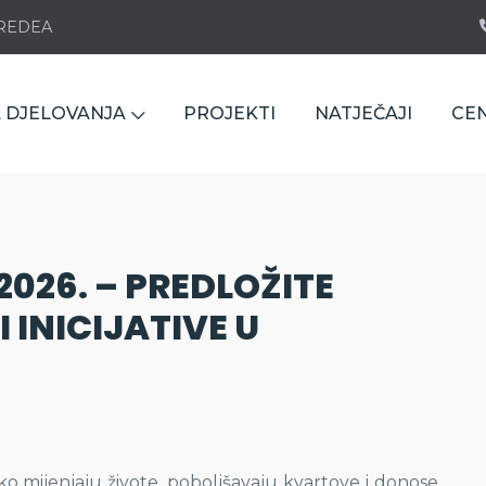
e REDEA
 DJELOVANJA
PROJEKTI
NATJEČAJI
CE
026. – PREDLOŽITE
 INICIJATIVE U
ako mijenjaju živote, poboljšavaju kvartove i donose