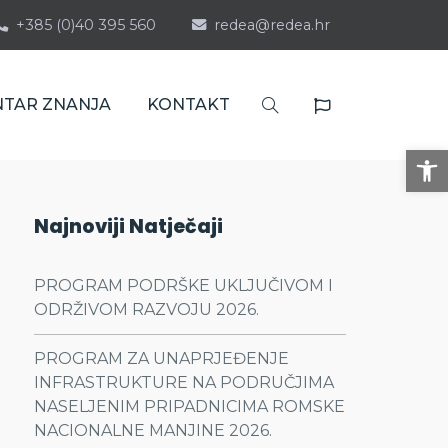
+385 (0)40 395 560
redea@redea.hr
NTAR ZNANJA
KONTAKT
Op
Najnoviji Natječaji
PROGRAM PODRŠKE UKLJUČIVOM I
ODRŽIVOM RAZVOJU 2026.
PROGRAM ZA UNAPRJEĐENJE
INFRASTRUKTURE NA PODRUČJIMA
NASELJENIM PRIPADNICIMA ROMSKE
NACIONALNE MANJINE 2026.