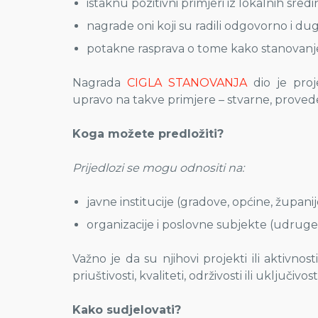
istaknu pozitivni primjeri iz lokalnih sredi
nagrade oni koji su radili odgovorno i d
potakne rasprava o tome kako stanovanje 
Nagrada
CIGLA STANOVANJA
dio je proj
upravo na takve primjere – stvarne, provede
Koga možete predložiti?
Prijedlozi se mogu odnositi na:
javne institucije (gradove, općine, župani
organizacije i poslovne subjekte (udruge, 
Važno je da su njihovi projekti ili aktivnost
priuštivosti, kvaliteti, održivosti ili uključivos
Kako sudjelovati?