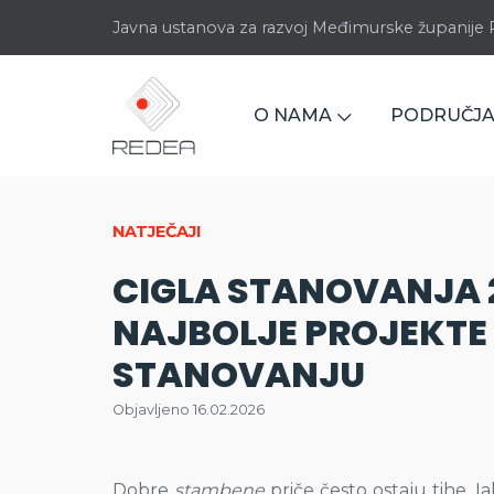
Javna ustanova za razvoj Međimurske županij
O NAMA
PODRUČJA
NATJEČAJI
CIGLA STANOVANJA 2
NAJBOLJE PROJEKTE I
STANOVANJU
Objavljeno 16.02.2026
Dobre
stambene
priče često ostaju tihe. I