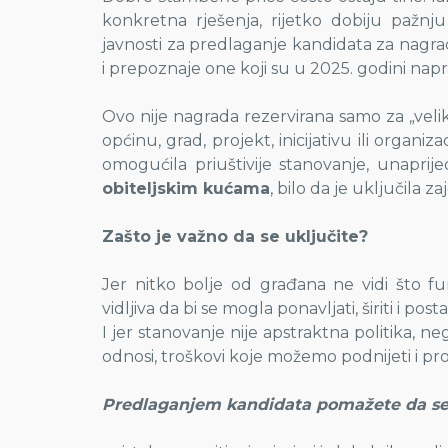
konkretna rješenja, rijetko dobiju pažnj
javnosti za predlaganje kandidata za nagr
i prepoznaje one koji su u 2025. godini napr
Ovo nije nagrada rezervirana samo za „velike
općinu, grad, projekt, inicijativu ili organiz
omogućila priuštivije stanovanje, unaprijed
obiteljskim kućama
, bilo da je uključila z
Zašto je važno da se uključite?
Jer nitko bolje od građana ne vidi što fun
vidljiva da bi se mogla ponavljati, širiti i post
I jer stanovanje nije apstraktna politika, 
odnosi, troškovi koje možemo podnijeti i p
Predlaganjem kandidata pomažete da se