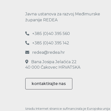
Javna ustanova za razvoj Međimurske
županije REDEA
+385 (0)40 395 560
+385 (0)40 395 142
redea@redea.hr
Bana Josipa Jelačića 22
40 000 Čakovec HRVATSKA
kontaktirajte nas
Izradu Internet stranice sufinancirala je Europska unij