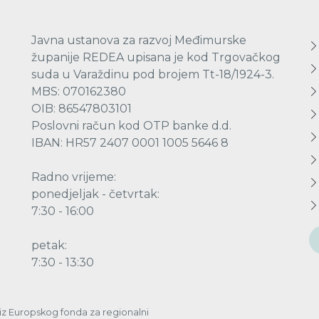
Javna ustanova za razvoj Međimurske
županije REDEA upisana je kod Trgovačkog
suda u Varaždinu pod brojem Tt-18/1924-3.
MBS: 070162380
OIB: 86547803101
Poslovni račun kod OTP banke d.d.
IBAN: HR57 2407 0001 1005 5646 8
Radno vrijeme:
ponedjeljak - četvrtak:
7:30 - 16:00
petak:
7:30 - 13:30
a iz Europskog fonda za regionalni