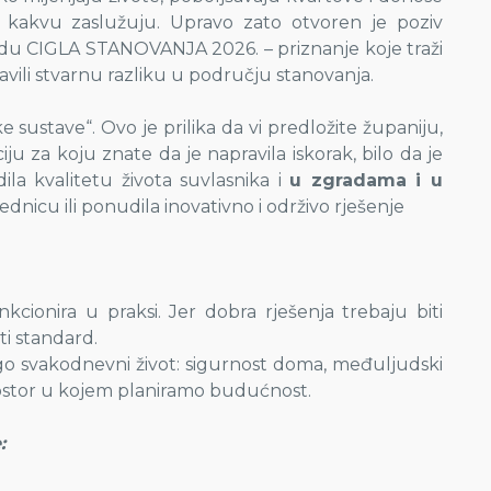
u kakvu zaslužuju. Upravo zato otvoren je poziv
adu CIGLA STANOVANJA 2026. – priznanje koje traži
avili stvarnu razliku u području stanovanja.
 sustave“. Ovo je prilika da vi predložite županiju,
aciju za koju znate da je napravila iskorak, bilo da je
ila kvalitetu života suvlasnika i
u zgradama i u
ajednicu ili ponudila inovativno i održivo rješenje
kcionira u praksi. Jer dobra rješenja trebaju biti
ati standard.
nego svakodnevni život: sigurnost doma, međuljudski
rostor u kojem planiramo budućnost.
: