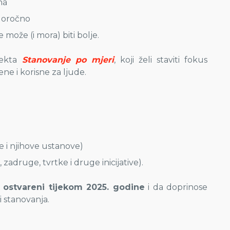
na
ugoročno
može (i mora) biti bolje.
ekta
Stanovanje po mjeri
, koji želi staviti fokus
ne i korisne za ljude.
je i njihove ustanove)
zadruge, tvrtke i druge inicijative).
i
ostvareni tijekom 2025. godine
i da doprinose
ti stanovanja.