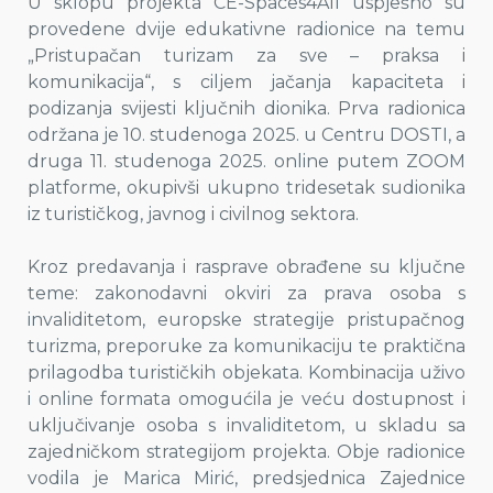
U sklopu projekta CE-Spaces4All uspješno su
provedene dvije edukativne radionice na temu
„Pristupačan turizam za sve – praksa i
komunikacija“, s ciljem jačanja kapaciteta i
podizanja svijesti ključnih dionika. Prva radionica
održana je 10. studenoga 2025. u Centru DOSTI, a
druga 11. studenoga 2025. online putem ZOOM
platforme, okupivši ukupno tridesetak sudionika
iz turističkog, javnog i civilnog sektora.
Kroz predavanja i rasprave obrađene su ključne
teme: zakonodavni okviri za prava osoba s
invaliditetom, europske strategije pristupačnog
turizma, preporuke za komunikaciju te praktična
prilagodba turističkih objekata. Kombinacija uživo
i online formata omogućila je veću dostupnost i
uključivanje osoba s invaliditetom, u skladu sa
zajedničkom strategijom projekta. Obje radionice
vodila je Marica Mirić, predsjednica Zajednice