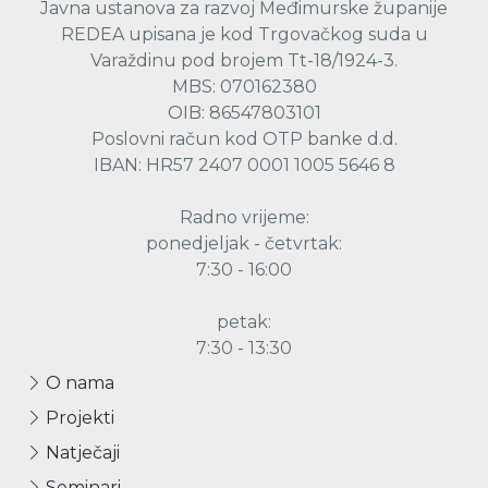
Javna ustanova za razvoj Međimurske županije
REDEA upisana je kod Trgovačkog suda u
Varaždinu pod brojem Tt-18/1924-3.
MBS: 070162380
OIB: 86547803101
Poslovni račun kod OTP banke d.d.
IBAN: HR57 2407 0001 1005 5646 8
Radno vrijeme:
ponedjeljak - četvrtak:
7:30 - 16:00
petak:
7:30 - 13:30
O nama
Projekti
Natječaji
Seminari