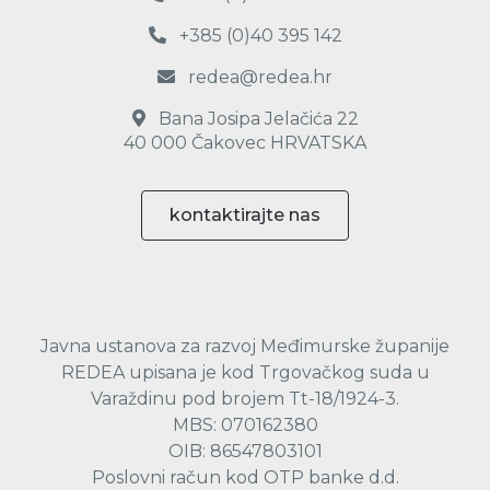
+385 (0)40 395 142
redea@redea.hr
Bana Josipa Jelačića 22
40 000 Čakovec HRVATSKA
kontaktirajte nas
Javna ustanova za razvoj Međimurske županije
REDEA upisana je kod Trgovačkog suda u
Varaždinu pod brojem Tt-18/1924-3.
MBS: 070162380
OIB: 86547803101
Poslovni račun kod OTP banke d.d.