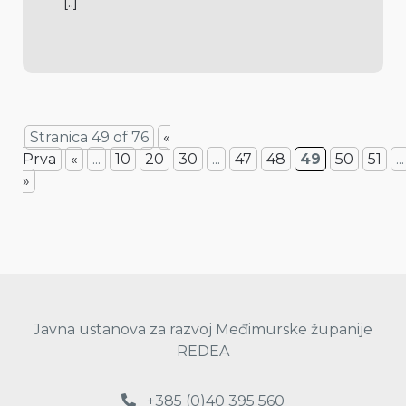
[..]
Stranica 49 of 76
«
Prva
«
...
10
20
30
...
47
48
49
50
51
...
»
Javna ustanova za razvoj Međimurske županije
REDEA
+385 (0)40 395 560