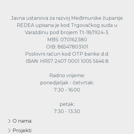
Javna ustanova za razvoj Međimurske županije
REDEA upisana je kod Trgovačkog suda u
Varaždinu pod brojem Tt-18/1924-3.
MBS: 070162380
OIB: 86547803101
Poslovni račun kod OTP banke d.d.
IBAN: HR57 2407 0001 1005 5646 8
Radno vrijeme:
ponedjeljak - četvrtak:
7:30 - 16:00
petak:
7:30 - 13:30
O nama
Projekti