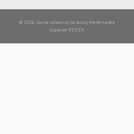
© 2026. Javna ustanova za razvoj Međimurske
županije REDEA