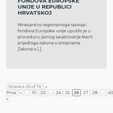
FONDOVA EUROPSKE
UNIJE U REPUBLICI
HRVATSKOJ
Ministarstvo regionalnoga razvoja i 
fondova Europske unije uputilo je u 
proceduru javnog savjetovanja Nacrt 
prijedloga zakona o izmjenama 
Zakona o 
[..]
Stranica 26 of 76
«
Prva
«
...
10
20
...
24
25
26
27
28
...
4
»