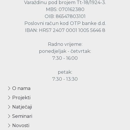
Varaždinu pod brojem Tt-18/1924-3.
MBS: 070162380
OIB: 86547803101
Poslovni račun kod OTP banke d.d.
IBAN: HR57 2407 0001 1005 5646 8
Radno vrijeme:
ponedjeljak - četvrtak:
7:30 - 16:00
petak:
7:30 - 13:30
O nama
Projekti
Natječaji
Seminari
Novosti