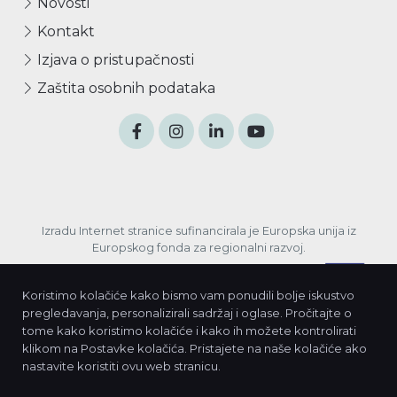
Novosti
Kontakt
Izjava o pristupačnosti
Zaštita osobnih podataka
Izradu Internet stranice sufinancirala je Europska unija iz
Europskog fonda za regionalni razvoj.
Koristimo kolačiće kako bismo vam ponudili bolje iskustvo
pregledavanja, personalizirali sadržaj i oglase. Pročitajte o
tome kako koristimo kolačiće i kako ih možete kontrolirati
klikom na Postavke kolačića. Pristajete na naše kolačiće ako
nastavite koristiti ovu web stranicu.
© 2026. Javna ustanova za razvoj Međimurske