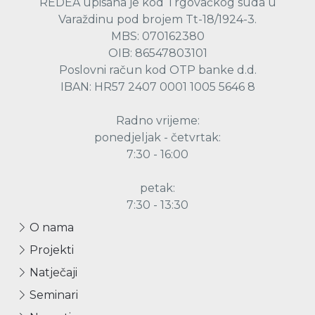
REDEA upisana je kod Trgovačkog suda u
Varaždinu pod brojem Tt-18/1924-3.
MBS: 070162380
OIB: 86547803101
Poslovni račun kod OTP banke d.d.
IBAN: HR57 2407 0001 1005 5646 8
Radno vrijeme:
ponedjeljak - četvrtak:
7:30 - 16:00
petak:
7:30 - 13:30
O nama
Projekti
Natječaji
Seminari